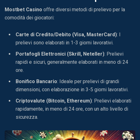
Mostbet Casino
offre diversi metodi di prelievo per la
comodità dei giocatori:
Carte di Credito/Debito (Visa, MasterCard)
: I
prelievi sono elaborati in 1-3 giorni lavorativi.
Portafogli Elettronici (Skrill, Neteller)
: Prelievi
rapidi e sicuri, generalmente elaborati in meno di 24
ore.
Bonifico Bancario
: Ideale per prelievi di grandi
dimensioni, con elaborazione in 3-5 giorni lavorativi.
Criptovalute (Bitcoin, Ethereum)
: Prelievi elaborati
rapidamente, in meno di 24 ore, con un alto livello di
sicurezza.