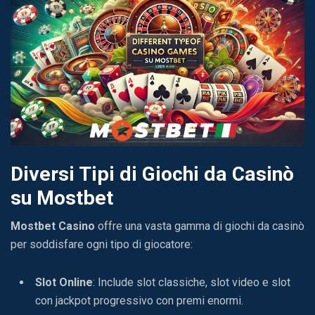
Diversi Tipi di Giochi da Casinò
su Mostbet
Mostbet Casino
offre una vasta gamma di giochi da casinò
per soddisfare ogni tipo di giocatore:
Slot Online
: Include slot classiche, slot video e slot
con jackpot progressivo con premi enormi.