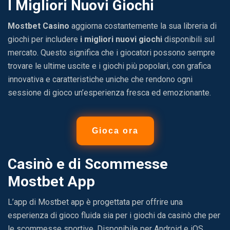
I Migliori Nuovi Giochi
Mostbet Casino
aggiorna costantemente la sua libreria di
giochi per includere
i migliori nuovi giochi
disponibili sul
mercato. Questo significa che i giocatori possono sempre
trovare le ultime uscite e i giochi più popolari, con grafica
innovativa e caratteristiche uniche che rendono ogni
sessione di gioco un’esperienza fresca ed emozionante.
Gioca ora
Casinò e di Scommesse
Mostbet App
L’app di Mostbet app è progettata per offrire una
esperienza di gioco fluida sia per i giochi da casinò che per
le scommesse sportive. Disponibile per Android e iOS,