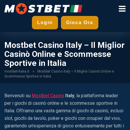
Login
Gioca Ora
Mostbet Casino Italy – Il Miglior
Casinò Online e Scommesse
Sportive in Italia
mostbet-italia.it
»
Mostbet Casino Italy – Il Miglior Casinò Online e
Scommesse Sportive in Italia
Registrati
Benvenuti su
Mostbet Casino
Italy
, la piattaforma leader
per i giochi di casinò online e le scommesse sportive in
Italia. Offriamo una vasta gamma di giochi di casinò, inclusi
slot, giochi da tavolo, poker e giochi con croupier dal vivo,
garantendo un’esperienza di gioco entusiasmante per tutti i