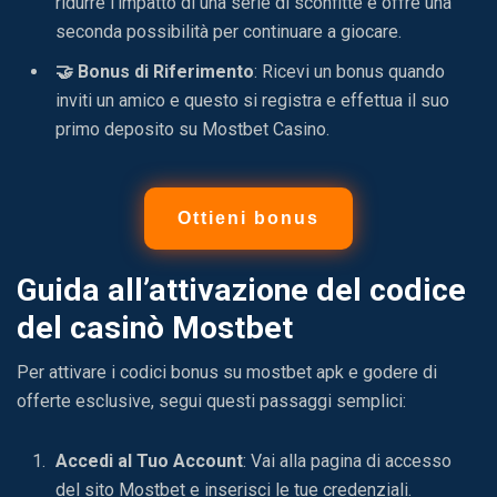
ridurre l’impatto di una serie di sconfitte e offre una
seconda possibilità per continuare a giocare.
🤝 Bonus di Riferimento
: Ricevi un bonus quando
inviti un amico e questo si registra e effettua il suo
primo deposito su Mostbet Casino.
Ottieni bonus
Guida all’attivazione del codice
del casinò Mostbet
Per attivare i codici bonus su mostbet apk e godere di
offerte esclusive, segui questi passaggi semplici:
Accedi al Tuo Account
: Vai alla pagina di accesso
del sito Mostbet e inserisci le tue credenziali.