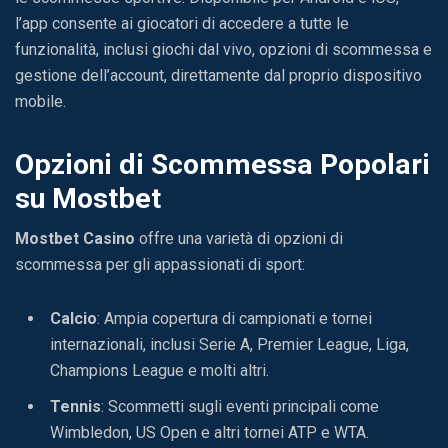
l’app consente ai giocatori di accedere a tutte le
funzionalità, inclusi giochi dal vivo, opzioni di scommessa e
gestione dell’account, direttamente dal proprio dispositivo
mobile.
Opzioni di Scommessa Popolari
su Mostbet
Mostbet Casino
offre una varietà di opzioni di
scommessa per gli appassionati di sport:
Calcio
: Ampia copertura di campionati e tornei
internazionali, inclusi Serie A, Premier League, Liga,
Champions League e molti altri.
Tennis
: Scommetti sugli eventi principali come
Wimbledon, US Open e altri tornei ATP e WTA.