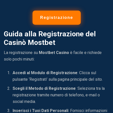
Registrazione
Guida alla Registrazione del
Casinò Mostbet
La registrazione su
Mostbet Casino
è facile e richiede
solo pochi minuti:
Accedi al Modulo di Registrazione
: Clicca sul
pulsante ‘Registrati’ sulla pagina principale del sito.
Scegli il Metodo di Registrazione
: Seleziona tra la
registrazione tramite numero di telefono, e-mail o
social media.
Inserisci i Tuoi Dati Personali
: Fornisci informazioni