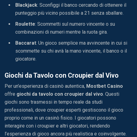
Blackjack
: Sconfiggi il banco cercando di ottenere il
punteggio più vicino possibile a 21 senza sballare.
Roulette
: Scommetti sul numero vincente o su
combinazioni di numeri mentre la ruota gira.
Baccarat
: Un gioco semplice ma avvincente in cui si
scommette su chi avrà la mano vincente, il banco o il
giocatore.
Giochi da Tavolo con Croupier dal Vivo
Per un’esperienza di casinò autentica,
Mostbet Casino
offre
giochi da tavolo con croupier dal vivo
. Questi
giochi sono trasmessi in tempo reale da studi
professionali, dove croupier esperti gestiscono il gioco
proprio come in un casinò fisico. I giocatori possono
interagire con i croupier e altri giocatori, rendendo
l’esperienza di gioco ancora più realistica e coinvolgente.