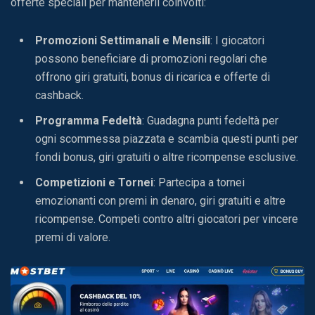
offerte speciali per mantenerli coinvolti:
Promozioni Settimanali e Mensili
: I giocatori
possono beneficiare di promozioni regolari che
offrono giri gratuiti, bonus di ricarica e offerte di
cashback.
Programma Fedeltà
: Guadagna punti fedeltà per
ogni scommessa piazzata e scambia questi punti per
fondi bonus, giri gratuiti o altre ricompense esclusive.
Competizioni e Tornei
: Partecipa a tornei
emozionanti con premi in denaro, giri gratuiti e altre
ricompense. Competi contro altri giocatori per vincere
premi di valore.