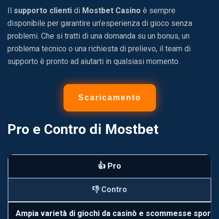
Il
supporto clienti
di
Mostbet Casino
è sempre
disponibile per garantire un’esperienza di gioco senza
problemi. Che si tratti di una domanda su un bonus, un
problema tecnico o una richiesta di prelievo, il team di
supporto è pronto ad aiutarti in qualsiasi momento.
Scaricamento
Pro e Contro di Mostbet
👍 Pro
👎 Contro
Ampia varietà di giochi da casinò e scommesse sporti