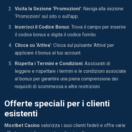
Visita la Sezione ‘Promozioni’
: Naviga alla sezione
‘Promozioni’ sul sito o sull’app.
Inserisci il Codice Bonus
: Trova il campo per inserire
il codice bonus e digita il codice fornito.
Clicca su ‘Attiva’
: Clicca sul pulsante ‘Attiva’ per
applicare il bonus al tuo account.
Rispetta i Termini e Condizioni
: Assicurati di
leggere e rispettare i termini e le condizioni associate
al bonus per garantire una piena comprensione dei
requisiti di scommessa e altre restrizioni.
Offerte speciali per i clienti
esistenti
Mostbet Casino
valorizza i suoi clienti fedeli e offre varie